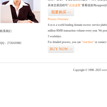
具体交易流程可
“点击这里”
查看或咨询support@
我要购买
>>
Process Overview:
4.cn is a world leading domain escrow service plat
million RMB transaction volume every year. We promi
联系我们
5 workdays.
For detailed process, you can
“visit here”
or contact
QQ：2726103981
BUY NOW
>>
Copyright © 1998 -2025 www.