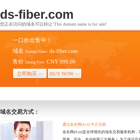
ds-fiber.com
您正在访问的域名可以转让!This domain name is for sale!
一口价出售中！
域名
ds-fiber.com
Domain Name:
售价
CNY 999.00
Listing Price:
立即购买
BUY NOW
>>
>>
域名交易方式：
通过金名网(4.cn) 中介交易
金名网(4.cn)是全球领先的域名交易服务机
简单、安全、专业的第三方服务！ 为了保证交